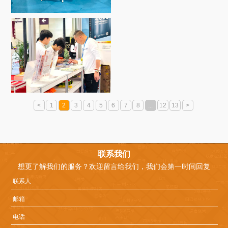
<
1
2
3
4
5
6
7
8
...
12
13
>
联系我们
退
想更了解我们的服务？欢迎留言给我们，我们会第一时间回复
出
登
录
您
确