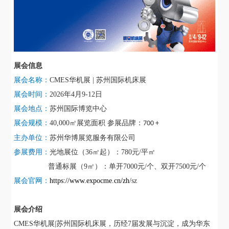
展会信息
展会名称：
CMES华机展 |
苏州
国际机床展
展会时间：
202
6
年
4
月
9
-
12
日
展会地点：
苏州国际博览中心
展会规模：
40,000㎡展览面积
参展品牌：
700 +
主办单位
：
苏州华博展览服务有限公司
参展费用：
光地展位（
36㎡起）：
78
0元/平㎡
普通标展（
9㎡）：
单开
7
0
0
0元/个
、
双开
750
0元/个
展会官网：
https://www.expocme.cn/zh
/sz
展会介绍
CMES华机展|苏州国际机床展，历经7届发展与沉淀，成为华东