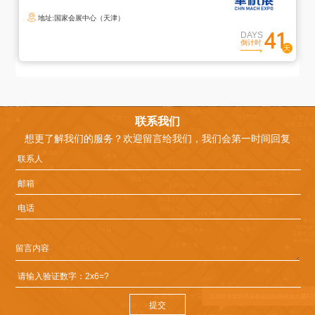
录
地址:国家会展中心（天津）
41
您
DAYS
倒计时
确
定
退
出
登
联系我们
录
想更了解我们的服务？欢迎留言给我们，我们会第一时间回复
吗
取
确
消
定
提交