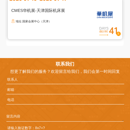
出
登
CMES华机展-天津国际机床展
录
地址:国家会展中心（天津）
您
41
DAYS
倒计时
确
定
退
出
登
联系我们
录
想更了解我们的服务？欢迎留言给我们，我们会第一时间回复
吗
取
确
消
定