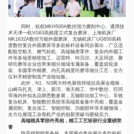
同时，杭机
MKH500A数控强力磨削中心、通用技
术天津一机VG63高精度立式复合磨床、上海机床厂
MK1632A数控万能外圆磨床、无锡机床厂UG650高精
度数控复合外圆磨床等多款标杆设备同步展出，广泛适
配航空航天、燃气轮机、高端轴类零件、复杂内外圆工
件等多场景精密加工。迈雷特、特贝尔、大足同进、聚
研珩磨等企业也带来细分领域专属装备，覆盖齿轮滚
齿、非圆零件精磨、内孔高精度珩磨等细分工艺，全方
位补齐精密制造产业链短板。
此外，
N1、N3两大特色展馆持续拉高展会规格，
山崎马扎克、津上、新泻、海天精工、华中数控、巨冈
等海内外知名品牌悉数参展，五轴联动加工中心、车铣
复合机床、智能数控系统等高端装备集中亮相，覆盖金
属切削、复合加工、智能控制、功能部件等关键领域，
全方位展现工业母机产业的创新突破与硬核实力。
高端模具零部件亮相，精工工艺斩获行业重磅荣
誉
除高端智能装备外，本届展会集中展出多款标杆